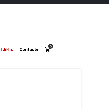
0
Idil·lis
Contacte