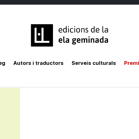
eg
Autors i traductors
Serveis culturals
Premi 