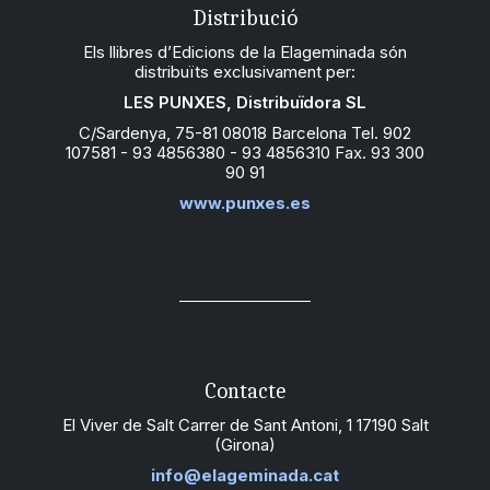
Distribució
Els llibres d’Edicions de la Elageminada són
distribuïts exclusivament per:
LES PUNXES, Distribuïdora SL
C/Sardenya, 75-81 08018 Barcelona Tel. 902
107581 - 93 4856380 - 93 4856310 Fax. 93 300
90 91
www.punxes.es
Contacte
El Viver de Salt Carrer de Sant Antoni, 1 17190 Salt
(Girona)
info@elageminada.cat