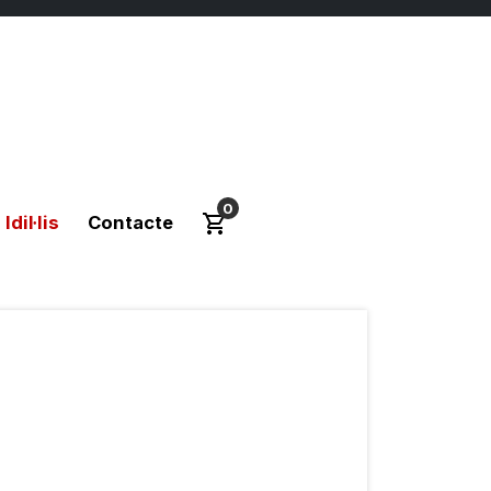
0
Idil·lis
Contacte