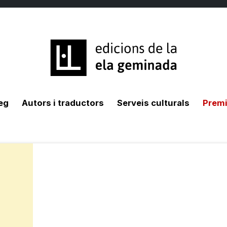
eg
Autors i traductors
Serveis culturals
Premi 