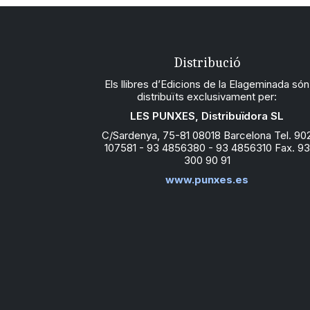
Distribució
Els llibres d’Edicions de la Elageminada són
distribuïts exclusivament per:
LES PUNXES, Distribuïdora SL
C/Sardenya, 75-81 08018 Barcelona Tel. 90
107581 - 93 4856380 - 93 4856310 Fax. 93
300 90 91
www.punxes.es